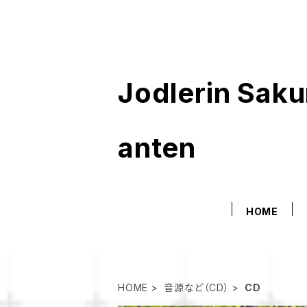
Jodlerin Sak
anten
HOME
HOME
音源など（CD）
CD