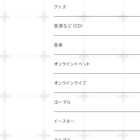
専用配信
グッズ
ヨーデル北川桜のハッピーバースデー配信
雑貨
雑貨
音源など（CD）
時計
時計・パソコン回り
スマホケース
グループ配信
Ｔシャツなど
CD
音楽
わくわく トロンボーン レッスン
Ｔシャツなど
AirPodsケース
半袖T
元気になるCD ヨーデル北川桜
生配信
サウンドカード
電話
オンラインイベント
母の日配信
マルチクリアケース
ビールかお茶で乾杯しようライブ
父の日
電話でヨーデル
オンラインライブ
オクトーバーフェスト配信
タオル
子供向け♪体験型 リモートライブ
ヨーデル
父の日配信
サウンドカード
ゾンマービアガルテン2020
イースター
星空コンサート